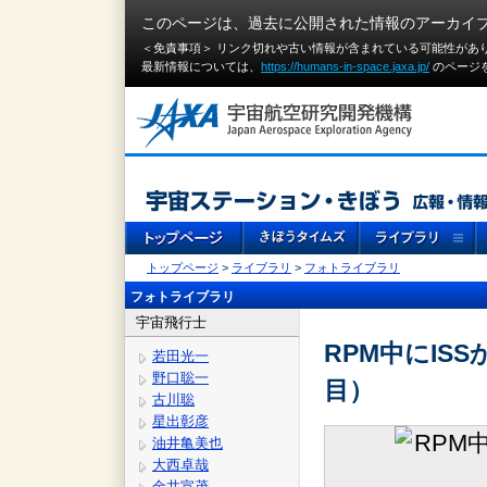
このページは、過去に公開された情報のアーカイ
＜免責事項＞ リンク切れや古い情報が含まれている可能性があ
最新情報については、
https://humans-in-space.jaxa.jp/
のページ
トップページ
>
ライブラリ
>
フォトライブラリ
フォトライブラリ
宇宙飛行士
RPM中にIS
若田光一
野口聡一
目）
古川聡
星出彰彦
油井亀美也
大西卓哉
金井宣茂