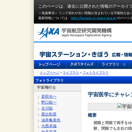
このページは、過去に公開された情報のアーカイ
＜免責事項＞ リンク切れや古い情報が含まれている可能性があ
最新情報については、
https://humans-in-space.jaxa.jp/
のページ
トップページ
>
ライブラリ
>
フォトライブラリ
フォトライブラリ
宇宙飛行士
宇宙医学にチャレ
若田光一
野口聡一
古川聡
星出彰彦
概要
油井亀美也
開眼と閉眼で両手をゆ
大西卓哉
験。閉眼でも左右の指先
金井宣茂