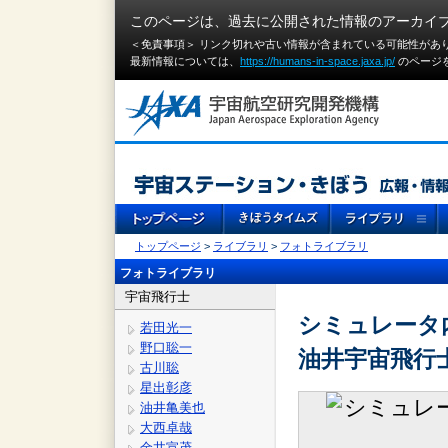
このページは、過去に公開された情報のアーカイ
＜免責事項＞ リンク切れや古い情報が含まれている可能性があ
最新情報については、
https://humans-in-space.jaxa.jp/
のページ
トップページ
>
ライブラリ
>
フォトライブラリ
フォトライブラリ
宇宙飛行士
シミュレータ
若田光一
野口聡一
油井宇宙飛行
古川聡
星出彰彦
油井亀美也
大西卓哉
金井宣茂