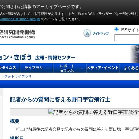
に公開された情報のアーカイブページです。
や古い情報が含まれている可能性があります。また、現在のWebブラウザーでは⼀部が機能
://humans-in-space.jaxa.jp/
のページをご覧ください。
ISSサイ
リ
>
フォトライブラリ
記者からの質問に答える野口宇宙飛行士
概要
打上げ前最後の記者会見で記者からの質問に答える野口聡一宇宙飛
撮影日