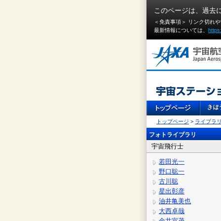
このページは、過去
＜免責事項＞ リンク切れ
最新情報については、
https
トップページ
>
ライブラ
フォトライブラリ
宇宙飛行士
若田光一
野口聡一
古川聡
星出彰彦
油井亀美也
大西卓哉
金井宣茂