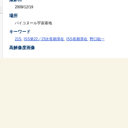
2009/12/19
場所
バイコヌール宇宙基地
キーワード
21S
,
ISS第22／23次長期滞在
,
ISS長期滞在
,
野口聡一
高解像度画像