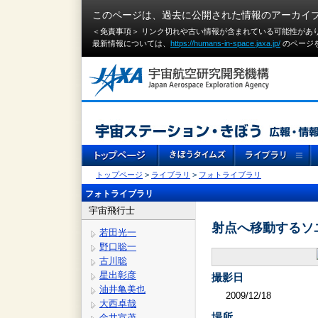
このページは、過去に公開された情報のアーカイ
＜免責事項＞ リンク切れや古い情報が含まれている可能性があ
最新情報については、
https://humans-in-space.jaxa.jp/
のページ
トップページ
>
ライブラリ
>
フォトライブラリ
フォトライブラリ
宇宙飛行士
射点へ移動するソ
若田光一
野口聡一
古川聡
星出彰彦
撮影日
油井亀美也
2009/12/18
大西卓哉
場所
金井宣茂