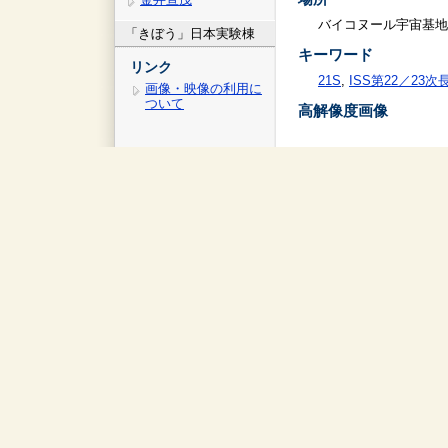
バイコヌール宇宙基地
「きぼう」日本実験棟
キーワード
リンク
21S
,
ISS第22／23
画像・映像の利用に
ついて
高解像度画像