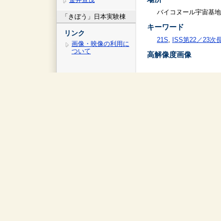
バイコヌール宇宙基地
「きぼう」日本実験棟
キーワード
リンク
21S
,
ISS第22／23
画像・映像の利用に
ついて
高解像度画像