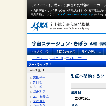
このページは、過去に公開された情報のアーカイ
＜免責事項＞ リンク切れや古い情報が含まれている可能性があ
最新情報については、
https://humans-in-space.jaxa.jp/
のページ
トップページ
>
ライブラリ
>
フォトライブラリ
フォトライブラリ
宇宙飛行士
射点へ移動するソ
若田光一
野口聡一
古川聡
星出彰彦
撮影日
油井亀美也
2009/12/18
大西卓哉
場所
金井宣茂