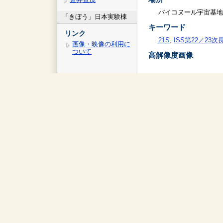
バイコヌール宇宙基地
「きぼう」日本実験棟
キーワード
リンク
21S
,
ISS第22／23
画像・映像の利用に
ついて
高解像度画像