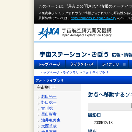
このページは、過去に公開された情報のアーカイ
＜免責事項＞ リンク切れや古い情報が含まれている可能性があ
最新情報については、
https://humans-in-space.jaxa.jp/
のページ
トップページ
>
ライブラリ
>
フォトライブラリ
フォトライブラリ
宇宙飛行士
射点へ移動するソ
若田光一
野口聡一
古川聡
星出彰彦
撮影日
油井亀美也
2009/12/18
大西卓哉
場所
金井宣茂