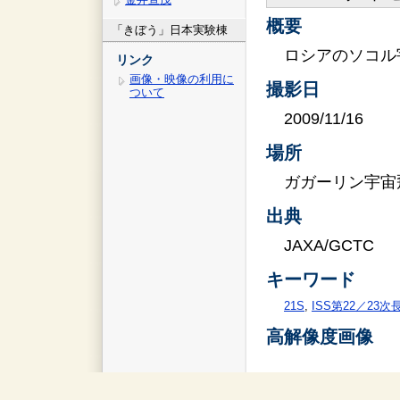
概要
「きぼう」日本実験棟
ロシアのソコル
リンク
画像・映像の利用に
撮影日
ついて
2009/11/16
場所
ガガーリン宇宙
出典
JAXA/GCTC
キーワード
21S
,
ISS第22／23
高解像度画像