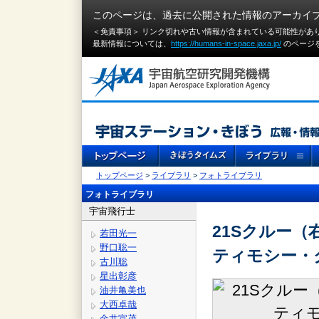
このページは、過去に公開された情報のアーカイ
＜免責事項＞ リンク切れや古い情報が含まれている可能性があ
最新情報については、
https://humans-in-space.jaxa.jp/
のページ
トップページ
>
ライブラリ
>
フォトライブラリ
フォトライブラリ
宇宙飛行士
21Sクルー
若田光一
野口聡一
ティモシー・
古川聡
星出彰彦
油井亀美也
大西卓哉
金井宣茂