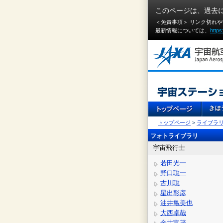
このページは、過去
＜免責事項＞ リンク切れ
最新情報については、
https
トップページ
>
ライブラ
フォトライブラリ
宇宙飛行士
若田光一
野口聡一
古川聡
星出彰彦
油井亀美也
大西卓哉
金井宣茂