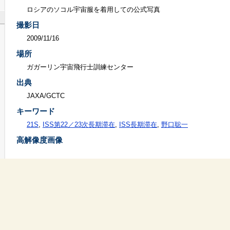
ロシアのソコル宇宙服を着用しての公式写真
撮影日
2009/11/16
場所
ガガーリン宇宙飛行士訓練センター
出典
JAXA/GCTC
キーワード
21S
,
ISS第22／23次長期滞在
,
ISS長期滞在
,
野口聡一
高解像度画像