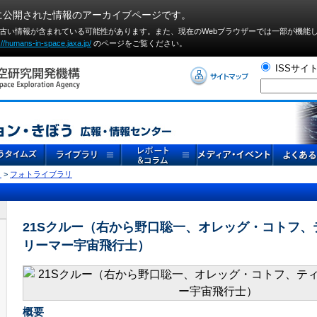
に公開された情報のアーカイブページです。
や古い情報が含まれている可能性があります。また、現在のWebブラウザーでは⼀部が機能
://humans-in-space.jaxa.jp/
のページをご覧ください。
ISSサイ
リ
>
フォトライブラリ
21Sクルー（右から野口聡一、オレッグ・コトフ、
リーマー宇宙飛行士）
概要