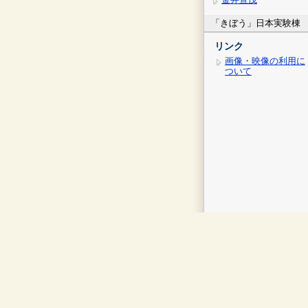
「きぼう」日本実験棟
リンク
画像・映像の利用に
ついて