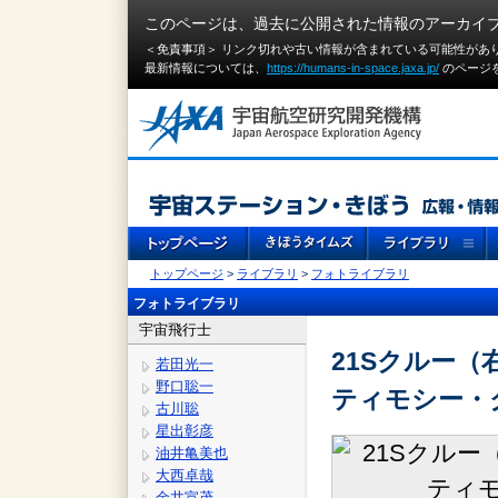
このページは、過去に公開された情報のアーカイ
＜免責事項＞ リンク切れや古い情報が含まれている可能性があ
最新情報については、
https://humans-in-space.jaxa.jp/
のページ
トップページ
>
ライブラリ
>
フォトライブラリ
フォトライブラリ
宇宙飛行士
21Sクルー
若田光一
野口聡一
ティモシー・
古川聡
星出彰彦
油井亀美也
大西卓哉
金井宣茂