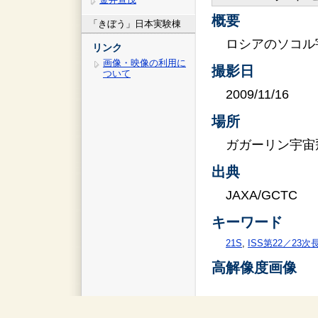
概要
「きぼう」日本実験棟
ロシアのソコル
リンク
画像・映像の利用に
撮影日
ついて
2009/11/16
場所
ガガーリン宇宙
出典
JAXA/GCTC
キーワード
21S
,
ISS第22／23
高解像度画像