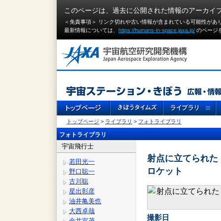
このページは、過去に公開された情報のアーカイ
＜免責事項＞ リンク切れや古い情報が含まれている可能性があ
最新情報については、
https://humans-in-space.jaxa.jp/
のページ
トップページ
>
ライブラリ
>
フォトライブラリ
フォトライブラリ
宇宙飛行士
射点に立てられた
若田光一
ロケット
野口聡一
古川聡
星出彰彦
油井亀美也
大西卓哉
撮影日
金井宣茂