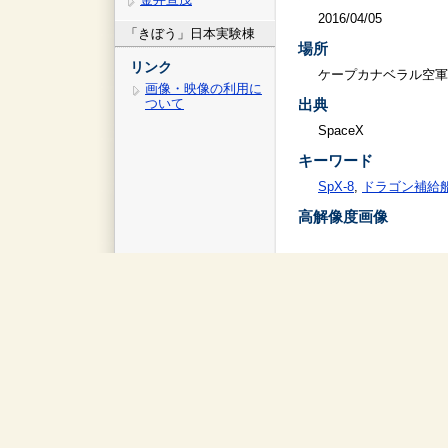
2016/04/05
「きぼう」日本実験棟
場所
リンク
ケープカナベラル空軍
画像・映像の利用に
ついて
出典
SpaceX
キーワード
SpX-8
,
ドラゴン補給
高解像度画像