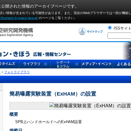
に公開された情報のアーカイブページです。
や古い情報が含まれている可能性があります。また、現在のWebブラウザーでは⼀部が機能
://humans-in-space.jaxa.jp/
のページをご覧ください。
ISSサイ
リ
>
フォトライブラリ
簡易曝露実験装置（ExHAM）の設置
概要
SPB上ハンドホールドへのExHAM設置
掲載日