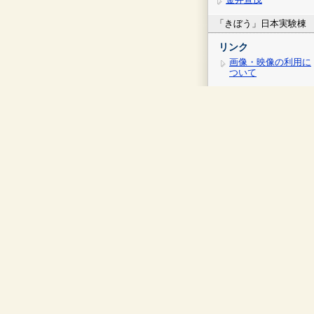
「きぼう」日本実験棟
リンク
画像・映像の利用に
ついて