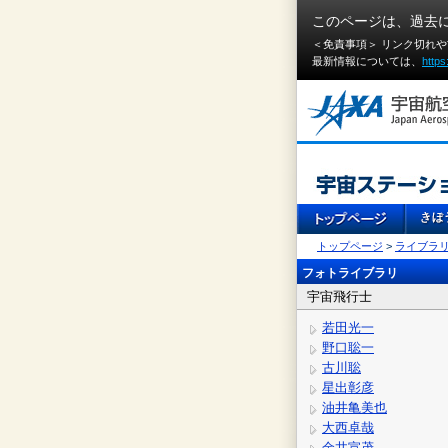
このページは、過去
＜免責事項＞ リンク切れ
最新情報については、
https
トップページ
>
ライブラ
フォトライブラリ
宇宙飛行士
若田光一
野口聡一
古川聡
星出彰彦
油井亀美也
大西卓哉
金井宣茂