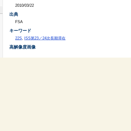
2010/03/22
出典
FSA
キーワード
22S
,
ISS第23／24次長期滞在
高解像度画像