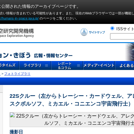
に公開された情報のアーカイブページです。
や古い情報が含まれている可能性があります。また、現在のWebブラウザーでは⼀部が機能
://humans-in-space.jaxa.jp/
のページをご覧ください。
ISSサイ
リ
>
フォトライブラリ
22Sクルー（左からトレーシー・カードウェル、ア
スクボルソフ、ミカエル・コニエンコ宇宙飛行士）
撮影日