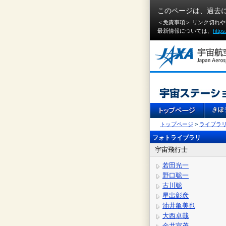
このページは、過去
＜免責事項＞ リンク切れ
最新情報については、
https
トップページ
>
ライブラ
フォトライブラリ
宇宙飛行士
若田光一
野口聡一
古川聡
星出彰彦
油井亀美也
大西卓哉
金井宣茂