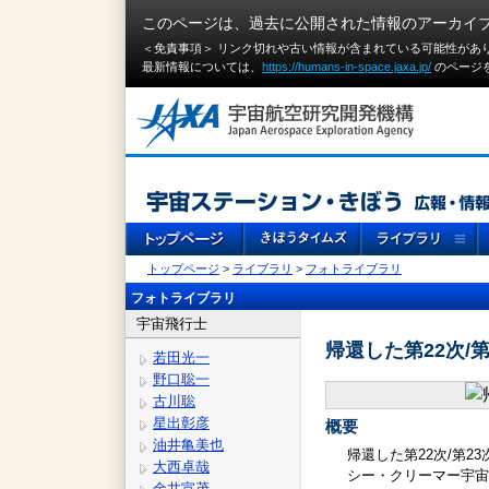
このページは、過去に公開された情報のアーカイ
＜免責事項＞ リンク切れや古い情報が含まれている可能性があ
最新情報については、
https://humans-in-space.jaxa.jp/
のページ
トップページ
>
ライブラリ
>
フォトライブラリ
フォトライブラリ
宇宙飛行士
帰還した第22次/
若田光一
野口聡一
古川聡
星出彰彦
概要
油井亀美也
帰還した第22次/第
大西卓哉
シー・クリーマー宇宙
金井宣茂