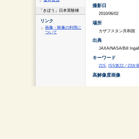
撮影日
「きぼう」日本実験棟
2010/06/02
リンク
場所
画像・映像の利用に
カザフスタン共和国
ついて
出典
JAXA/NASA/Bill Ingal
キーワード
21S
,
ISS第22／23
高解像度画像