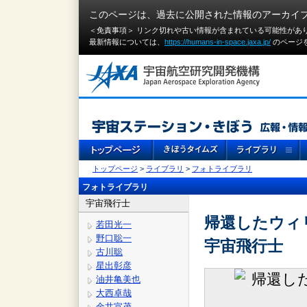
このページは、過去に公開された情報のアーカイ
＜免責事項＞ リンク切れや古い情報が含まれている可能性があ
最新情報については、
https://humans-in-space.jaxa.jp/
のページ
トップページ
>
ライブラリ
>
フォトライブラリ
フォトライブラリ
宇宙飛行士
帰還したウィ
若田光一
野口聡一
宇宙飛行士
古川聡
星出彰彦
油井亀美也
大西卓哉
金井宣茂