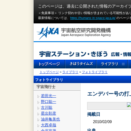
このページは、過去に公開された情報のアーカイ
＜免責事項＞ リンク切れや古い情報が含まれている可能性があ
最新情報については、
https://humans-in-space.jaxa.jp/
のページ
トップページ
>
ライブラリ
>
フォトライブラリ
フォトライブラリ
宇宙飛行士
エンデバー号の打
若田光一
野口聡一
古川聡
星出彰彦
掲載日
油井亀美也
2010/02/09
大西卓哉
出典
金井宣茂