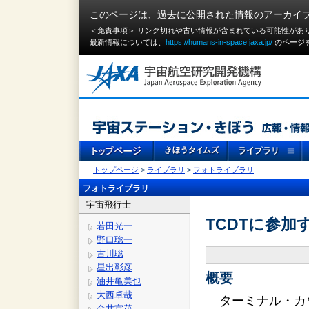
このページは、過去に公開された情報のアーカイ
＜免責事項＞ リンク切れや古い情報が含まれている可能性があ
最新情報については、
https://humans-in-space.jaxa.jp/
のページ
トップページ
>
ライブラリ
>
フォトライブラリ
フォトライブラリ
宇宙飛行士
TCDTに参加す
若田光一
野口聡一
古川聡
星出彰彦
概要
油井亀美也
大西卓哉
ターミナル・カ
金井宣茂