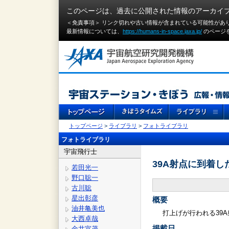
このページは、過去に公開された情報のアーカイ
＜免責事項＞ リンク切れや古い情報が含まれている可能性があ
最新情報については、
https://humans-in-space.jaxa.jp/
のページ
トップページ
>
ライブラリ
>
フォトライブラリ
フォトライブラリ
宇宙飛行士
39A射点に到着
若田光一
野口聡一
古川聡
星出彰彦
概要
油井亀美也
打上げが行われる39
大西卓哉
掲載日
金井宣茂