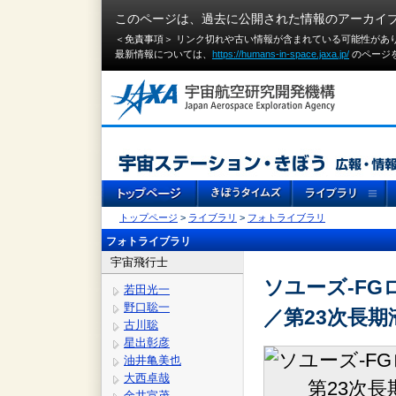
このページは、過去に公開された情報のアーカイ
＜免責事項＞ リンク切れや古い情報が含まれている可能性があ
最新情報については、
https://humans-in-space.jaxa.jp/
のページ
トップページ
>
ライブラリ
>
フォトライブラリ
フォトライブラリ
宇宙飛行士
ソユーズ-F
若田光一
野口聡一
／第23次長
古川聡
星出彰彦
油井亀美也
大西卓哉
金井宣茂