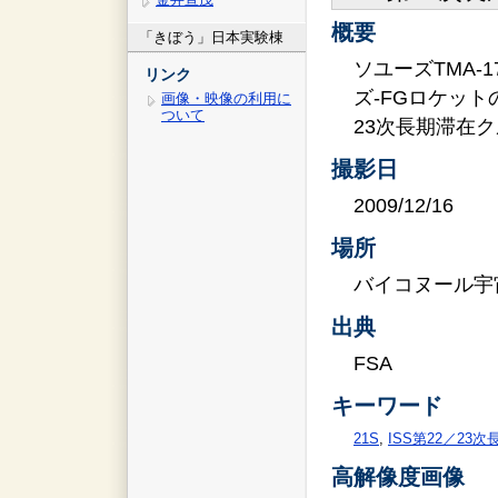
概要
「きぼう」日本実験棟
ソユーズTMA
リンク
ズ-FGロケット
画像・映像の利用に
ついて
23次長期滞在
撮影日
2009/12/16
場所
バイコヌール宇
出典
FSA
キーワード
21S
,
ISS第22／23
高解像度画像