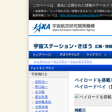
このページは、過去に公開された情報のアーカイ
＜免責事項＞ リンク切れや古い情報が含まれている可能性があ
最新情報については、
https://humans-in-space.jaxa.jp/
のページ
トップページ
>
ライブラリ
>
フォトライブラリ
フォトライブラリ
宇宙飛行士
ペイロードを搭載
若田光一
ペイロードベイ（
野口聡一
古川聡
星出彰彦
油井亀美也
大西卓哉
掲載日
金井宣茂