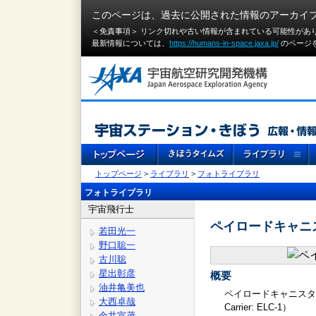
このページは、過去に公開された情報のアーカイ
＜免責事項＞ リンク切れや古い情報が含まれている可能性があ
最新情報については、
https://humans-in-space.jaxa.jp/
のページ
トップページ
>
ライブラリ
>
フォトライブラリ
フォトライブラリ
宇宙飛行士
ペイロードキャニス
若田光一
野口聡一
古川聡
星出彰彦
概要
油井亀美也
ペイロードキャニスターに
大西卓哉
Carrier: ELC-1）
金井宣茂