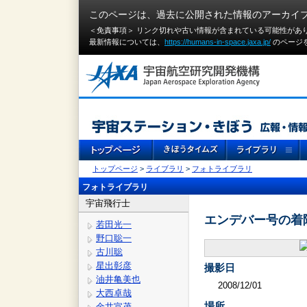
このページは、過去に公開された情報のアーカイ
＜免責事項＞ リンク切れや古い情報が含まれている可能性があ
最新情報については、
https://humans-in-space.jaxa.jp/
のページ
トップページ
>
ライブラリ
>
フォトライブラリ
フォトライブラリ
宇宙飛行士
エンデバー号の着
若田光一
野口聡一
古川聡
星出彰彦
撮影日
油井亀美也
2008/12/01
大西卓哉
場所
金井宣茂