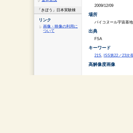
2009/12/09
「きぼう」日本実験棟
場所
リンク
バイコヌール宇宙基地
画像・映像の利用に
ついて
出典
FSA
キーワード
21S
,
ISS第22／23
高解像度画像