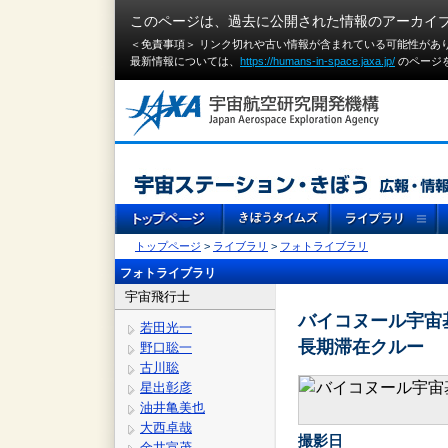
このページは、過去に公開された情報のアーカイ
＜免責事項＞ リンク切れや古い情報が含まれている可能性があ
最新情報については、
https://humans-in-space.jaxa.jp/
のページ
トップページ
>
ライブラリ
>
フォトライブラリ
フォトライブラリ
宇宙飛行士
バイコヌール宇宙
若田光一
長期滞在クルー
野口聡一
古川聡
星出彰彦
油井亀美也
大西卓哉
撮影日
金井宣茂