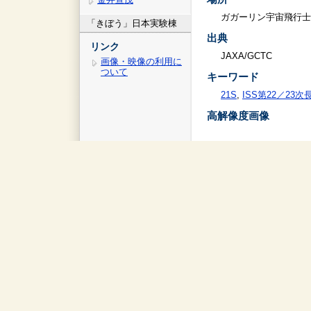
ガガーリン宇宙飛行士
「きぼう」日本実験棟
出典
リンク
JAXA/GCTC
画像・映像の利用に
ついて
キーワード
21S
,
ISS第22／23
高解像度画像