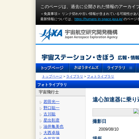
このページは、過去に公開された情報のアーカイ
＜免責事項＞ リンク切れや古い情報が含まれている可能性があ
最新情報については、
https://humans-in-space.jaxa.jp/
のページ
トップページ
>
ライブラリ
>
フォトライブラリ
フォトライブラリ
宇宙飛行士
遠心加速器に乗り
若田光一
野口聡一
古川聡
星出彰彦
撮影日
油井亀美也
2009/08/10
大西卓哉
場所
金井宣茂