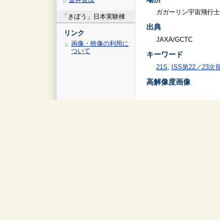
ガガーリン宇宙飛行士
「きぼう」日本実験棟
出典
リンク
JAXA/GCTC
画像・映像の利用に
ついて
キーワード
21S
,
ISS第22／23
高解像度画像