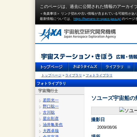
このページは、過去に公開された情報のアーカイ
＜免責事項＞ リンク切れや古い情報が含まれている可能性があ
最新情報については、
https://humans-in-space.jaxa.jp/
のページ
トップページ
>
ライブラリ
>
フォトライブラリ
フォトライブラリ
宇宙飛行士
ソユーズ宇宙船の
若田光一
野口聡一
古川聡
星出彰彦
撮影日
油井亀美也
2009/08/06
大西卓哉
場所
金井宣茂