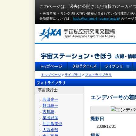
このページは、過去に公開された情報のアーカイ
＜免責事項＞ リンク切れや古い情報が含まれている可能性があ
最新情報については、
https://humans-in-space.jaxa.jp/
のページ
トップページ
>
ライブラリ
>
フォトライブラリ
フォトライブラリ
宇宙飛行士
エンデバー号の着陸
若田光一
野口聡一
古川聡
星出彰彦
撮影日
油井亀美也
2008/12/01
大西卓哉
場所
金井宣茂