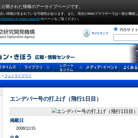
に公開された情報のアーカイブページです。
や古い情報が含まれている可能性があります。また、現在のWebブラウザーでは⼀部が機能
://humans-in-space.jaxa.jp/
のページをご覧ください。
ISSサイ
リ
>
フォトライブラリ
エンデバー号の打上げ（飛行1日目）
掲載日
2008/11/15
出典