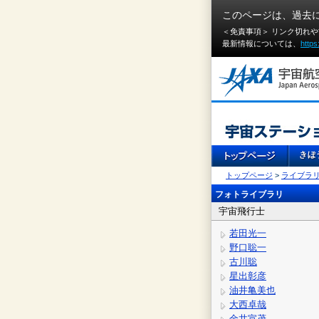
このページは、過去
＜免責事項＞ リンク切れ
最新情報については、
https
トップページ
>
ライブラ
フォトライブラリ
宇宙飛行士
若田光一
野口聡一
古川聡
星出彰彦
油井亀美也
大西卓哉
金井宣茂