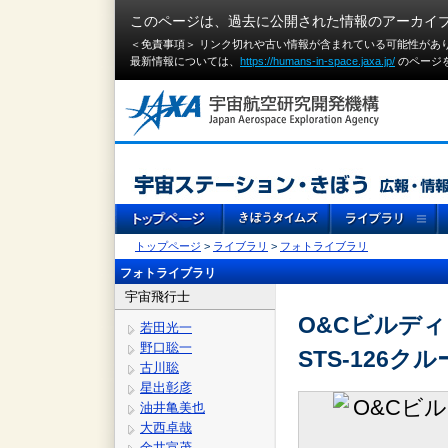
このページは、過去に公開された情報のアーカイ
＜免責事項＞ リンク切れや古い情報が含まれている可能性があ
最新情報については、
https://humans-in-space.jaxa.jp/
のページ
トップページ
>
ライブラリ
>
フォトライブラリ
フォトライブラリ
宇宙飛行士
O&Cビルデ
若田光一
野口聡一
STS-126クル
古川聡
星出彰彦
油井亀美也
大西卓哉
金井宣茂