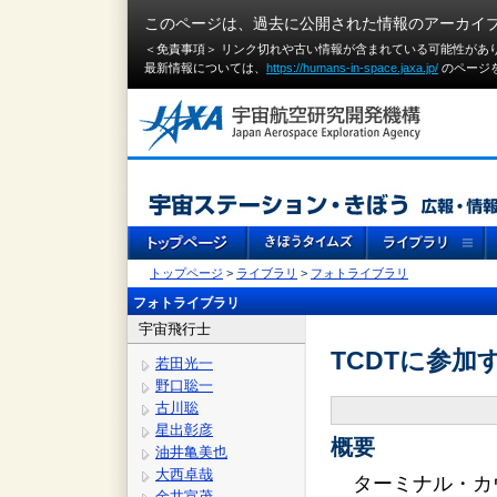
このページは、過去に公開された情報のアーカイ
＜免責事項＞ リンク切れや古い情報が含まれている可能性があ
最新情報については、
https://humans-in-space.jaxa.jp/
のページ
トップページ
>
ライブラリ
>
フォトライブラリ
フォトライブラリ
宇宙飛行士
TCDTに参加す
若田光一
野口聡一
古川聡
星出彰彦
概要
油井亀美也
大西卓哉
ターミナル・カ
金井宣茂