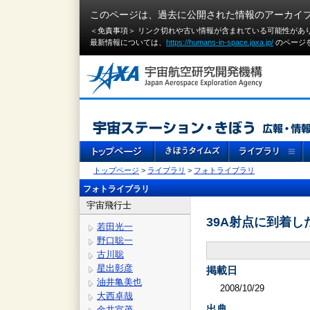
このページは、過去に公開された情報のアーカイ
＜免責事項＞ リンク切れや古い情報が含まれている可能性があ
最新情報については、
https://humans-in-space.jaxa.jp/
のページ
トップページ
>
ライブラリ
>
フォトライブラリ
フォトライブラリ
宇宙飛行士
39A射点に到着
若田光一
野口聡一
古川聡
星出彰彦
掲載日
油井亀美也
2008/10/29
大西卓哉
出典
金井宣茂