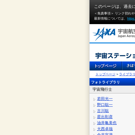
このページは、過去
＜免責事項＞ リンク切れ
最新情報については、
https
トップページ
>
ライブラ
フォトライブラリ
宇宙飛行士
若田光一
野口聡一
古川聡
星出彰彦
油井亀美也
大西卓哉
金井宣茂