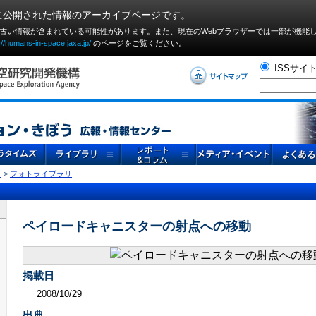
に公開された情報のアーカイブページです。
や古い情報が含まれている可能性があります。また、現在のWebブラウザーでは⼀部が機能
://humans-in-space.jaxa.jp/
のページをご覧ください。
ISSサイ
リ
>
フォトライブラリ
ペイロードキャニスターの射点への移動
掲載日
2008/10/29
出典