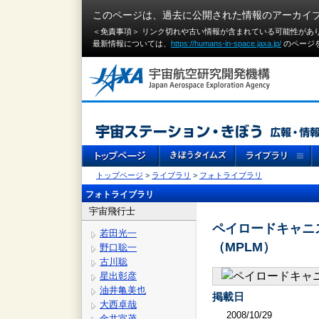
このページは、過去に公開された情報のアーカイ
＜免責事項＞ リンク切れや古い情報が含まれている可能性があ
最新情報については、
https://humans-in-space.jaxa.jp/
のページ
トップページ
>
ライブラリ
>
フォトライブラリ
フォトライブラリ
宇宙飛行士
ペイロードキャニ
若田光一
（MPLM）
野口聡一
古川聡
星出彰彦
油井亀美也
掲載日
大西卓哉
2008/10/29
金井宣茂