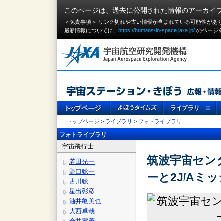
このページは、過去に公開された情報のアーカイ
＜免責事項＞ リンク切れや古い情報が含まれている可能性があ
最新情報については、
https://humans-in-space.jaxa.jp/
のページ
トップページ
>
ライブラリ
>
フォトライブラリ
フォトライブラリ
宇宙飛行士
筑波宇宙セン
若田光一
野口聡一
ーと2J/Aミ
古川聡
星出彰彦
油井亀美也
大西卓哉
金井宣茂