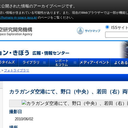
に公開された情報のアーカイブページです。
や古い情報が含まれている可能性があります。また、現在のWebブラウザーでは⼀部が機能
://humans-in-space.jaxa.jp/
のページをご覧ください。
ISSサイ
リ
>
フォトライブラリ
カラガンダ空港にて、野口（中央）、若田（右）両
撮影日
2010/06/02
場所