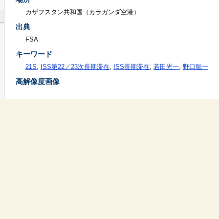
カザフスタン共和国（カラガンダ空港）
出典
FSA
キーワード
21S
,
ISS第22／23次長期滞在
,
ISS長期滞在
,
若田光一
,
野口聡一
高解像度画像