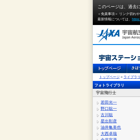
このページは、過去
＜免責事項＞ リンク切れ
最新情報については、
https
トップページ
>
ライブラ
フォトライブラリ
宇宙飛行士
若田光一
野口聡一
古川聡
星出彰彦
油井亀美也
大西卓哉
金井宣茂