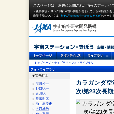
このページは、過去に公開された情報のアーカイ
＜免責事項＞ リンク切れや古い情報が含まれている可能性があ
最新情報については、
https://humans-in-space.jaxa.jp/
のページ
トップページ
>
ライブラリ
>
フォトライブラリ
フォトライブラリ
宇宙飛行士
カラガンダ空
若田光一
野口聡一
次/第23次
古川聡
星出彰彦
油井亀美也
大西卓哉
金井宣茂