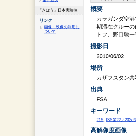
概要
「きぼう」日本実験棟
カラガンダ空港
リンク
期滞在クルーの
画像・映像の利用に
ついて
トフ、野口聡一
撮影日
2010/06/02
場所
カザフスタン共
出典
FSA
キーワード
21S
,
ISS第22／23
高解像度画像