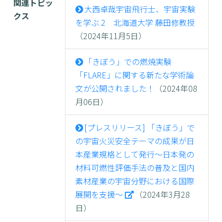
関連トピッ
大西卓哉宇宙飛行士、宇宙実験
クス
を学ぶ 2 北海道大学 藤田修教授
（2024年11月5日）
「きぼう」での燃焼実験
「FLARE」に関する新たな学術論
文が公開されました！
（2024年08
月06日）
[プレスリリース] 「きぼう」で
の宇宙火災安全テーマの成果が日
本産業規格として発行～日本発の
材料可燃性評価手法の普及と国内
素材産業の宇宙分野における国際
展開を支援～
（2024年3月28
日）