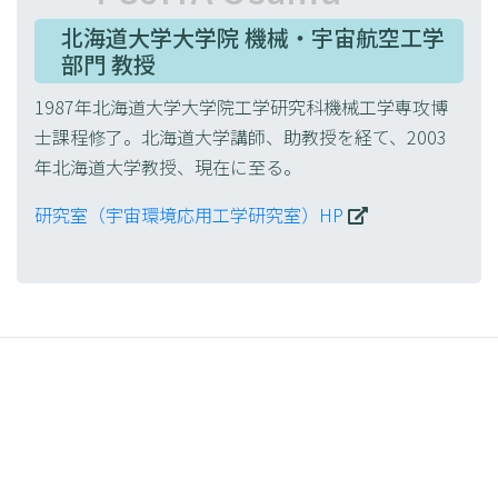
す。
北海道大学大学院 機械・宇宙航空工学
アポロ1号の事故が深刻なものになった原因の一
部門 教授
つに、船内の酸素濃度が挙げられます。アポロ計
1987年北海道大学大学院工学研究科機械工学専攻博
画においては、船内の酸素濃度は100%でした。
士課程修了。北海道大学講師、助教授を経て、2003
このため、一旦、何らかの原因により発火してし
年北海道大学教授、現在に至る。
まうと、瞬く間に燃え拡がってしまい手がつけら
れない状況に陥ってしまったのです。固体材料の
研究室（宇宙環境応用工学研究室）HP
燃焼性は、雰囲気中の酸素濃度に強く依存するこ
とが知られています。言うまでも無く、酸素濃度
100%という船内環境は火災安全性の観点からは
好ましくない条件ですが、ミッションの特殊性や
その他の制約を優先した結果、選択されたもので
す。
現在のISSでは、宇宙飛行士の生活空間であり、
科学実験を行う船内（キャビン）の酸素濃度は基
本的に地上（約21%）と同程度です。このため、