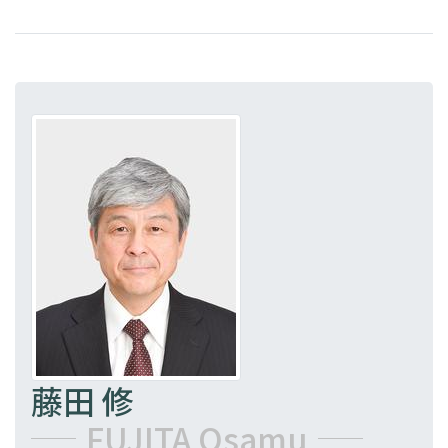
災を起こさないことが何より重要です。
実は、これまでの有人宇宙活動の歴史の中で、船
内での火災は実際に起こっているのです。最も悲
劇的な結果となったのが、1967年に起きた米国
のアポロ1号の地上での火災事故です。発射台上
で予行演習を行っていたところ、ロケット先端の
アポロ宇宙船内で火災が発生し、米国航空宇宙局
（NASA）の3名の宇宙飛行士が亡くなっていま
す。また、1997年には、ロシアの宇宙ステーシ
ョン、"ミール"内で、酸素発生装置が火元となる
火災が発生しています。当時船内にいたクルーは
無事でしたが、船内は一時、黒煙が充満したとさ
れています。この他、既に退役した米国のスペー
スシャトルにおいては、火災には至っていないも
藤田 修
のの、電気配線のショートなどに起因する火花の
FUJITA Osamu
発生や発煙が複数のミッションで報告されていま