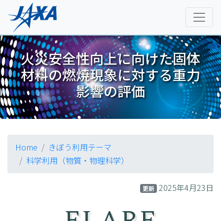
火災安全性向上に向けた固体
材料の燃焼現象に対する重力
影響の評価
Home
きぼう利用テーマ
科学利用（物質・物理科学）
2025年4月23日
更新
FLARE