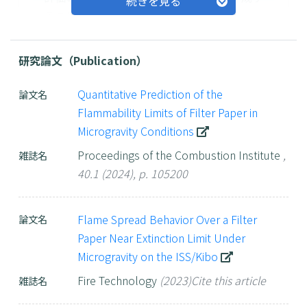
続きを見る
ることを目指したものです。
研究論文（Publication）
研究の背景～宇宙火災安全研究の
Quantitative Prediction of the
論文名
重要性～
Flammability Limits of Filter Paper in
Microgravity Conditions
国際宇宙ステーション（ISS）のような有人宇宙
Proceedings of the Combustion Institute
,
雑誌名
活動においては、クルー（宇宙飛行士）とシステ
40.1 (2024), p. 105200
ムの安全確保が極めて重要です。そのため、起こ
り得る様々な危険な事象を"ハザード"として識別
Flame Spread Behavior Over a Filter
論文名
し、それらを防ぐための方策を二重、三重にとっ
Paper Near Extinction Limit Under
ています。宇宙船内での火災は、最も危険なハザ
Microgravity on the ISS/Kibo
ードの一つとして識別されています。宇宙船内は
閉鎖環境であり、いったん火災が起こっても、外
Fire Technology
(2023)Cite this article
雑誌名
に直ぐ退避することはできません。そのため、火