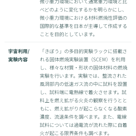
微小重力環境において通常重力環境と比
べどのように変化するかを明らかにし、
微小重力環境における材料燃焼性評価の
国際的な基準を日本が主導して作成する
ことを目的としています。
宇宙利用/
「きぼう」の多目的実験ラックに搭載さ
実験内容
れる固体燃焼実験装置（SCEM）を利用
し、様々な材質・形状の固体材料の燃焼
実験を行います。実験では、整流された
風洞部内の低速ガス流の中に試料を設置
し、試料端に電熱線で着火させます。試
料上を燃え拡がる火炎の観察を行うとと
もに、燃え拡がりが起こらなくなる酸素
濃度、流速条件を調べます。また、電線
試料については過電流が流れた際に自着
火が起こる限界条件も調べます。