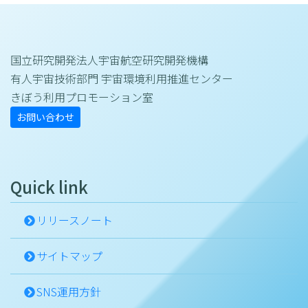
材料の燃焼性の観点からは、アポロ宇宙船内など
と比べれば安全性は高いものになっています。
国立研究開発法人宇宙航空研究開発機構
有人宇宙技術部門 宇宙環境利用推進センター
微小重力環境における固体材料の
きぼう利用プロモーション室
燃焼性
お問い合わせ
船内の酸素濃度と同じく、有人宇宙活動下におけ
る材料の燃焼性を考慮する上で重要なのが、重力
環境の違いです。軌道上の宇宙船内は微小重力環
Quick link
境であり、地上の通常重力環境（1G）に比べ、
重力加速度が100万分の1程度（µG）しかありま
リリースノート
せん。そのような環境では、1Gではごく当たり
サイトマップ
前の現象も全く異なる様相を呈することがありま
す。燃焼現象はその代表例です。
SNS運用方針
皆さんがろうそくに火