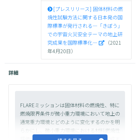
[プレスリリース] 固体材料の燃
焼性試験方法に関する日本発の国
際標準が発行される―「きぼう」
での宇宙火災安全テーマの地上研
究成果を国際標準化―
（2021
年4月20日）
詳細
FLAREミッションは固体材料の燃焼性、特に
燃焼限界条件が微小重力環境において地上の
通常重力環境とどのように変化するのかを明
らかにし、微小重力環境における材料燃焼性
評価の国際的な基準を日本が主導して作成す