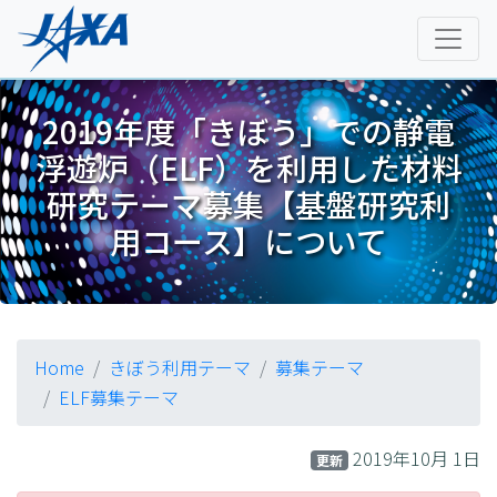
2019年度「きぼう」での静電
浮遊炉（ELF）を利用した材料
研究テーマ募集【基盤研究利
用コース】について
Home
きぼう利用テーマ
募集テーマ
ELF募集テーマ
2019年10月 1日
更新