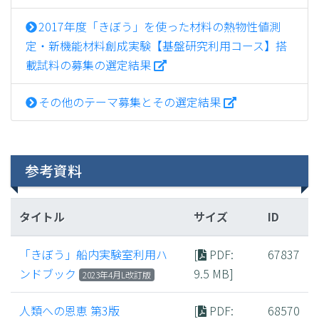
2017年度「きぼう」を使った材料の熱物性値測
定・新機能材料創成実験【基盤研究利用コース】搭
載試料の募集の選定結果
その他のテーマ募集とその選定結果
参考資料
タイトル
サイズ
ID
「きぼう」船内実験室利用ハ
[
PDF
:
67837
ンドブック
9.5 MB]
2023年4月L改訂版
人類への恩恵 第3版
[
PDF
:
68570