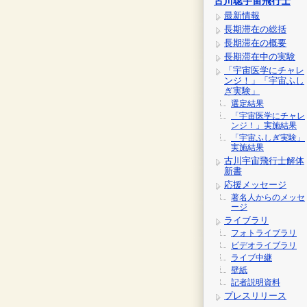
古川聡宇宙飛行士
最新情報
長期滞在の総括
長期滞在の概要
長期滞在中の実験
「宇宙医学にチャレ
ンジ！」「宇宙ふし
ぎ実験」
選定結果
「宇宙医学にチャレ
ンジ！」実施結果
「宇宙ふしぎ実験」
実施結果
古川宇宙飛行士解体
新書
応援メッセージ
著名人からのメッセ
ージ
ライブラリ
フォトライブラリ
ビデオライブラリ
ライブ中継
壁紙
記者説明資料
プレスリリース