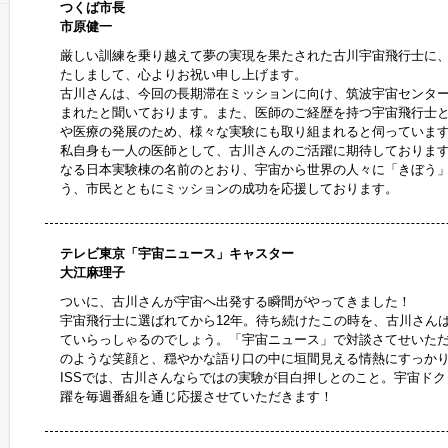
つくば市長
市原健一
厳しい訓練を乗り越えて夢の実現を果たされた古川宇宙飛行士に
たしまして、心よりお祝い申し上げます。
古川さんは、今回の長期滞在ミッションに向け、筑波宇宙センタ
まれたと聞いております。また、医師のご経歴を持つ宇宙飛行士
や医療の発展のため、様々な実験にも取り組まれると伺っていま
私自身も一人の医師として、古川さんのご活躍に期待しておりま
なる日本実験棟の名前のとおり、宇宙から世界の人々に「きぼう
う、市民とともにミッションの成功を応援しております。
テレビ東京「宇宙ニュース」キャスター
大江麻理子
ついに、古川さんが宇宙へ出発する瞬間がやってきました！
宇宙飛行士に選ばれてから12年。待ち続けたこの時を、古川さん
ていらっしゃるのでしょう。「宇宙ニュース」で対談さてせいた
のような笑顔と、穏やかな語り口の中に垣間見える情熱にすっか
ISSでは、古川さんならではの実験が目白押しとのこと。宇宙ド
躍を毎週番組を通じ応援させていただきます！