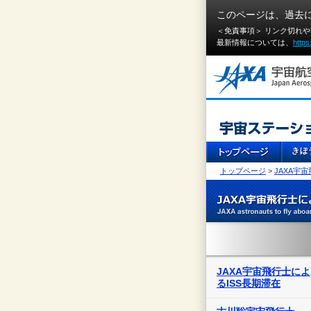
このページは、過去
＜免責事項＞ リンク切れ
最新情報については、
https
トップページ
>
JAXA宇
JAXA宇宙飛行士によ
るISS長期滞在