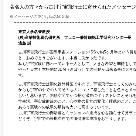
著名人の方々から古川宇宙飛行士に寄せられたメッセージ
※メッセージの並びは氏名50音順
東京大学名誉教授
(独)産業技術総合研究所 フェロー兼幹細胞工学研究センター長
浅島 誠
古川宇宙飛行士が国際宇宙ステーションISSで約5ヶ月半という長
と、おめでとうございます。本当に良かったです。
私も宇宙実験に携わっている一人として、大きな希望と期待をし
やっと日本も本格的にJEM（きぼう）での活動が出来る事に大き
す。
古川宇宙飛行士は消化器外科医ですので、宇宙飛行士としてのみ
からも宇宙の中での人間そのものについて感じたことを色々とメ
しいと思います。閉鎖空間でかつ長期滞在に伴うストレスとそれ
常生活、宇宙放射線のこと、心や物の見方の変化、睡眠のこと、
あろう実験への成果の期待も大いに高まっています。
古川宇宙飛行士の御活躍とミッションの達成を心を踊らせて見守
どうぞ、宇宙での長期滞在での御健康御成功をお祈りします。