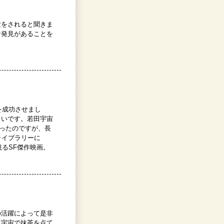
験をされると聞きま
な発見があることを
を成功させまし
しいです。若田宇宙
らったのですが、長
ライブラリーに
観るSF傑作映画。
の活躍によって是非
「宇宙で抹茶を点て