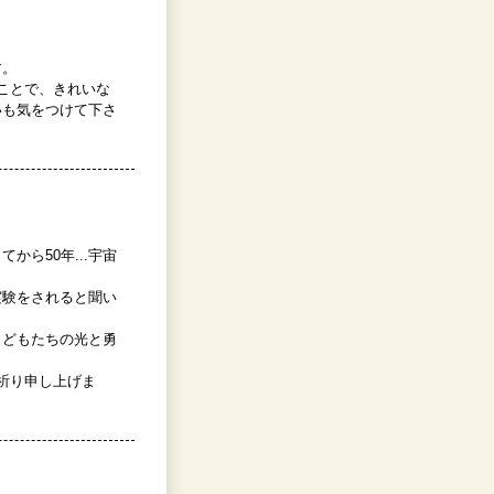
す。
ことで、きれいな
いも気をつけて下さ
ら50年...宇宙
実験をされると聞い
こどもたちの光と勇
祈り申し上げま
？