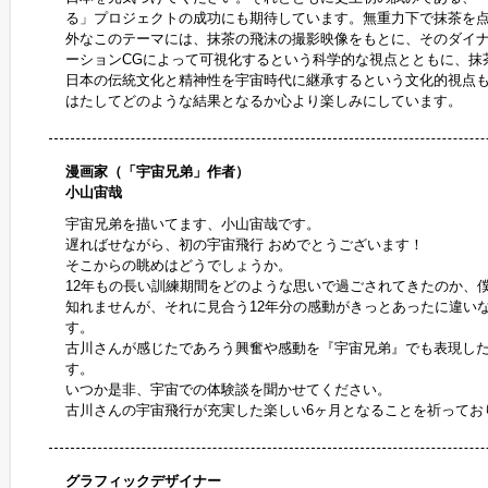
る」プロジェクトの成功にも期待しています。無重力下で抹茶を
外なこのテーマには、抹茶の飛沫の撮影映像をもとに、そのダイ
ーションCGによって可視化するという科学的な視点とともに、抹
日本の伝統文化と精神性を宇宙時代に継承するという文化的視点
はたしてどのような結果となるか心より楽しみにしています。
漫画家（「宇宙兄弟」作者）
小山宙哉
宇宙兄弟を描いてます、小山宙哉です。
遅ればせながら、初の宇宙飛行 おめでとうございます！
そこからの眺めはどうでしょうか。
12年もの長い訓練期間をどのような思いで過ごされてきたのか、
知れませんが、それに見合う12年分の感動がきっとあったに違い
す。
古川さんが感じたであろう興奮や感動を『宇宙兄弟』でも表現し
す。
いつか是非、宇宙での体験談を聞かせてください。
古川さんの宇宙飛行が充実した楽しい6ヶ月となることを祈ってお
グラフィックデザイナー