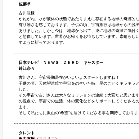
佐藤卓
古川聡様
かねがね、水が液体の状態であたりまえに存在する地球の奇跡的
有り難さを感じております。子供の頃、宇宙旅行は地球からの脱
ありました。しかし今は、地球から出て、逆に地球の奇跡に気付
と想像しています。世界がお帰りをお待ちしています。素晴らし
すように祈っております。
日本テレビ ＮＥＷＳ ＺＥＲＯ キャスター
鈴江奈々
古川さん、宇宙長期滞在がいよいよスタートしますね！
子供の頃、天体望遠鏡で宇宙をのぞいた時、星のごとくキラキラと
した。
その宇宙で古川さんは大きなミッションの連続で大変だと思いま
の視点で、宇宙での生活、体の変化などをリポートしてくださる
ます。
そして私たちに沢山の“希望”を届けてくださる事を期待しておりま
タレント
田中直樹（ココリコ）