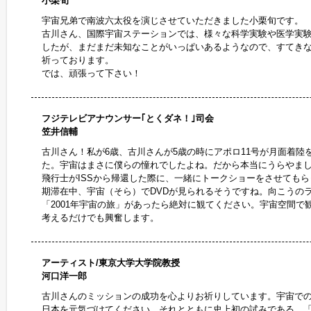
小栗旬
宇宙兄弟で南波六太役を演じさせていただきました小栗旬です。
古川さん、国際宇宙ステーションでは、様々な科学実験や医学実
したが、まだまだ未知なことがいっぱいあるようなので、すてき
祈っております。
では、頑張って下さい！
フジテレビアナウンサー｢とくダネ！｣司会
笠井信輔
古川さん！私が6歳、古川さんが5歳の時にアポロ11号が月面着陸
た。宇宙はまさに僕らの憧れでしたよね。だから本当にうらやま
飛行士がISSから帰還した際に、一緒にトークショーをさせても
期滞在中、宇宙（そら）でDVDが見られるそうですね。向こうの
「2001年宇宙の旅」があったら絶対に観てください。宇宙空間で
考えるだけでも興奮します。
アーティスト/東京大学大学院教授
河口洋一郎
古川さんのミッションの成功を心よりお祈りしています。宇宙で
日本を元気づけてください。それとともに史上初の試みである、