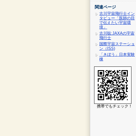
関連ページ
古川宇宙飛行士イン
タビュー「医師の目
で伝えたい宇宙環
境」
古川聡:JAXAの宇宙
飛行士
国際宇宙ステーショ
ン（ISS)
「きぼう」日本実験
棟
携帯でもチェック！