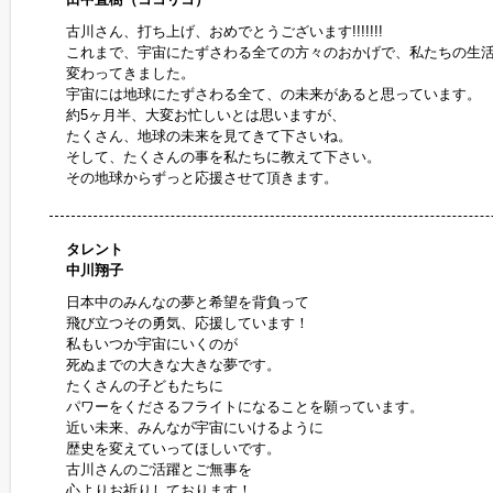
古川さん、打ち上げ、おめでとうございます!!!!!!!
これまで、宇宙にたずさわる全ての方々のおかげで、私たちの生
変わってきました。
宇宙には地球にたずさわる全て、の未来があると思っています。
約5ヶ月半、大変お忙しいとは思いますが、
たくさん、地球の未来を見てきて下さいね。
そして、たくさんの事を私たちに教えて下さい。
その地球からずっと応援させて頂きます。
タレント
中川翔子
日本中のみんなの夢と希望を背負って
飛び立つその勇気、応援しています！
私もいつか宇宙にいくのが
死ぬまでの大きな大きな夢です。
たくさんの子どもたちに
パワーをくださるフライトになることを願っています。
近い未来、みんなが宇宙にいけるように
歴史を変えていってほしいです。
古川さんのご活躍とご無事を
心よりお祈りしております！