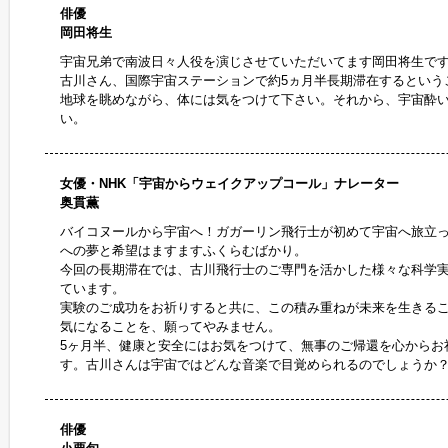
俳優
岡田将生
宇宙兄弟で南波日々人役を演じさせていただいてます岡田将生で
古川さん、国際宇宙ステーションで約5ヵ月半長期滞在するという
地球を眺めながら、体には気をつけて下さい。それから、宇宙酔
い。
女優・NHK「宇宙からウェイクアップコール」ナレーター
奥貫薫
バイコヌールから宇宙へ！ガガーリン飛行士が初めて宇宙へ旅立ってか
への夢と希望はますますふくらむばかり。
今回の長期滞在では、古川飛行士のご専門を活かした様々な科学
ています。
実験のご成功をお祈りすると共に、この積み重ねが未来を生きる
気になることを、願ってやみません。
5ヶ月半、健康と安全にはお気をつけて、無事のご帰還を心からお
す。古川さんは宇宙ではどんな音楽で目覚められるのでしょうか
俳優