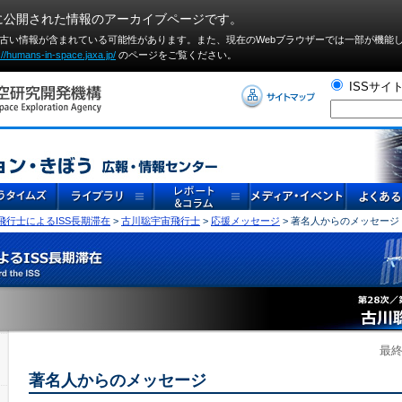
に公開された情報のアーカイブページです。
や古い情報が含まれている可能性があります。また、現在のWebブラウザーでは⼀部が機能
://humans-in-space.jaxa.jp/
のページをご覧ください。
ISSサイ
宙飛行士によるISS長期滞在
>
古川聡宇宙飛行士
>
応援メッセージ
> 著名人からのメッセージ
最終
著名人からのメッセージ