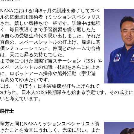
NASAにおける1年8ヶ月の訓練を修了してスペ
ルの搭乗運用技術者（ミッションスペシャリス
され、嬉しい気持ちで一杯です。訓練中は勉強
く、毎日夜遅くまで予習復習を繰り返したた
き自らの受験生時代を思い出しました。それだ
直前の、スペースシャトルの打上げ、帰還に関
価シミュレーションに、仲間とのチームで合格
は、天にも昇る気持ちでした。
まで身につけた国際宇宙ステーション（ISS）や
スペースシャトルの知識・技能をさらに向上さ
に、ロボットアーム操作や船外活動（宇宙遊
も高めてゆきたいです。
8年頃には、「きぼう」日本実験棟が打ち上げられて
みつけられ、日本人のISS長期滞在も始まる予定です。その成功
いと考えています。
飛行士
輩方と同じNASAミッションスペシャリスト資
きたことを素直にうれしく、光栄に思い、また