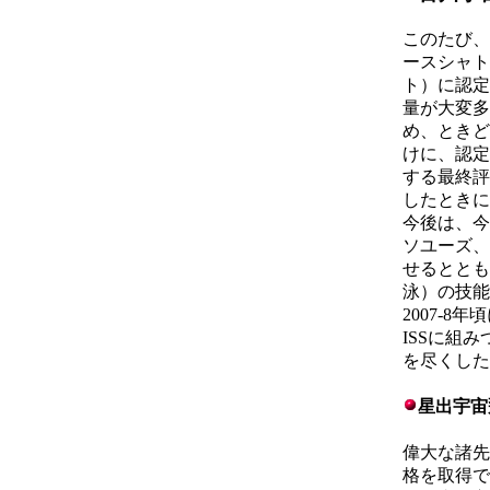
このたび、
ースシャト
ト）に認定
量が大変多
め、ときど
けに、認定
する最終評
したときに
今後は、今
ソユーズ、
せるととも
泳）の技能
2007-
ISSに組
を尽くした
星出宇宙
偉大な諸先
格を取得で