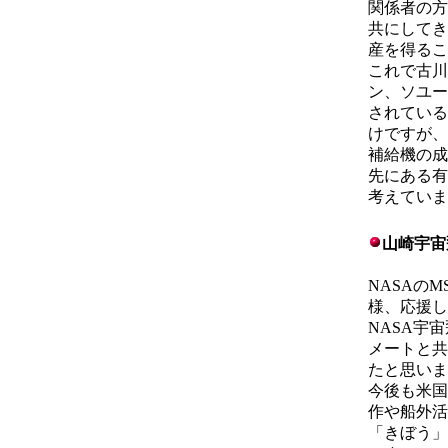
関係者の方
共にしてき
産を得るこ
これで古川
ン、ソユー
されている
けですが、
補給機の成
先にある有
考えていま
山崎宇宙
NASAの
様、応援し
NASA宇
メートと共
たと思いま
今後も米国
作や船外活
「きぼう」