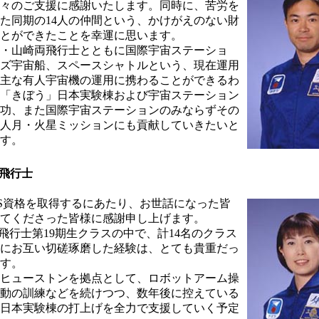
々のご支援に感謝いたします。同時に、苦労を
た同期の14人の仲間という、かけがえのない財
とができたことを幸運に思います。
・山崎両飛行士とともに国際宇宙ステーショ
ズ宇宙船、スペースシャトルという、現在運用
主な有人宇宙機の運用に携わることができるわ
「きぼう」日本実験棟および宇宙ステーション
功、また国際宇宙ステーションのみならずその
人月・火星ミッションにも貢献していきたいと
す。
飛行士
MS資格を取得するにあたり、お世話になった皆
てくださった皆様に感謝申し上げます。
宙飛行士第19期生クラスの中で、計14名のクラス
にお互い切磋琢磨した経験は、とても貴重だっ
す。
ヒューストンを拠点として、ロボットアーム操
動の訓練などを続けつつ、数年後に控えている
日本実験棟の打上げを全力で支援していく予定